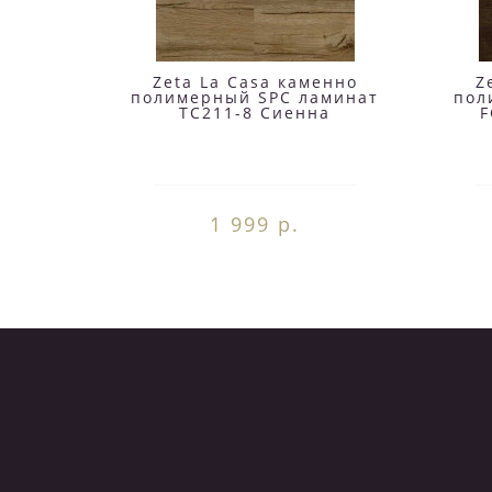
Zeta La Casa каменно
Z
полимерный SPC ламинат
пол
TC211-8 Сиенна
F
1 999 р.