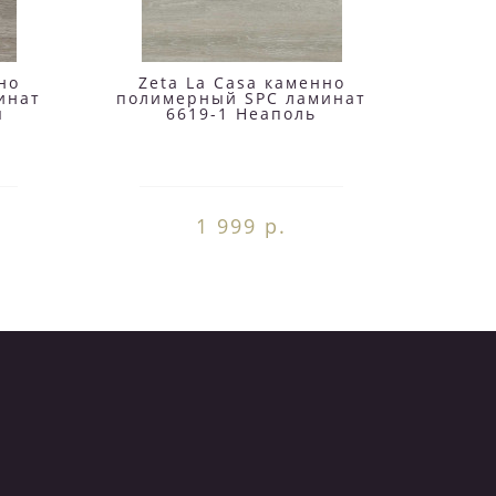
но
Zeta La Casa каменно
Zet
инат
полимерный SPC ламинат
поли
я
6619-1 Неаполь
1 999 р.