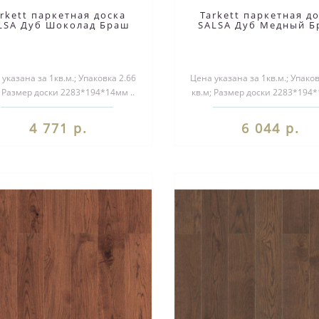
arkett паркетная доска
Tarkett паркетная д
LSA Дуб Шоколад Браш
SALSA Дуб Медный 
указана за 1кв.м.; Упаковка 2.66
Цена указана за 1кв.м.; Упаков
; Размер доски 2283*194*14мм ..
кв.м; Размер доски 2283*194*
4 771 р.
6 044 р.