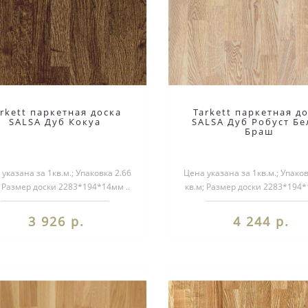
arkett паркетная доска
Tarkett паркетная д
SALSA Дуб Кокуа
SALSA Дуб Робуст Б
Браш
указана за 1кв.м.; Упаковка 2.66
Цена указана за 1кв.м.; Упаков
; Размер доски 2283*194*14мм ..
кв.м; Размер доски 2283*194*
3 926 р.
4 244 р.