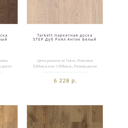
оска
Tarkett паркетная доска
ный
STEP Дуб Роял Антик Белый
ковка
Цена указана за 1кв.м.; Упаковка
р доски
0,84кв.м.или 1,008кв.м.; Размер доски
1000/1200*140*14мм..
6 228 р.