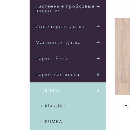
Настенные пробковые
покрытия
Инженерная доска
Массивная Доска
Паркет Ёлка
Паркетная доска
- Tarkett
- Klassika
T
- RUMBA