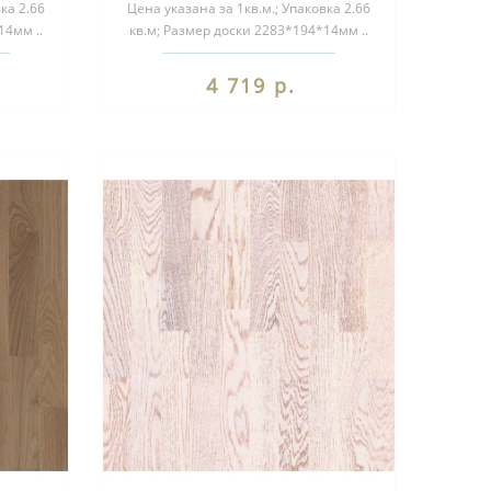
ка 2.66
Цена указана за 1кв.м.; Упаковка 2.66
14мм ..
кв.м; Размер доски 2283*194*14мм ..
4 719 р.