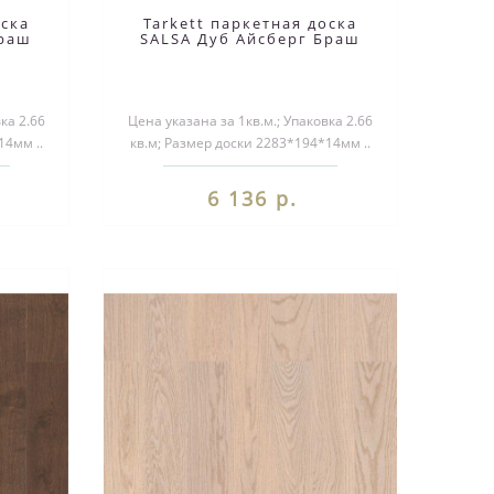
оска
Tarkett паркетная доска
Браш
SALSA Дуб Айсберг Браш
ка 2.66
Цена указана за 1кв.м.; Упаковка 2.66
14мм ..
кв.м; Размер доски 2283*194*14мм ..
6 136 р.