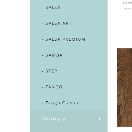
Цена 
- SALSA
кв.м
- SALSA ART
- SALSA PREMIUM
- SAMBA
- STEP
- TANGO
- Tango Classic
- Синтерос