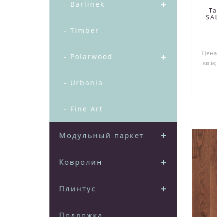
- Barlinek
T
SA
- Timber
Цена 
- Polarwood
кв.м
- Urbania
- Fine Art
Модульный паркет
Ковролин
Плинтус
Подложка