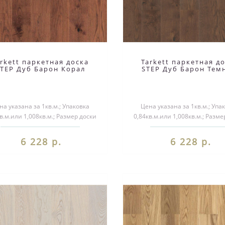
arkett паркетная доска
Tarkett паркетная д
TEP Дуб Барон Корал
STEP Дуб Барон Тем
на указана за 1кв.м.; Упаковка
Цена указана за 1кв.м.; Упа
в.м.или 1,008кв.м.; Размер доски
0,84кв.м.или 1,008кв.м.; Разме
1000/1200*140*14мм..
1000/1200*140*14мм..
6 228 р.
6 228 р.