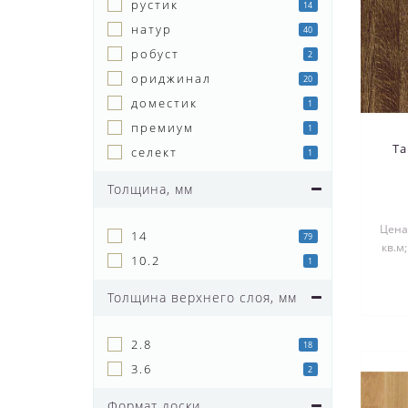
рустик
14
натур
40
робуст
2
ориджинал
20
доместик
1
премиум
1
T
селект
1
Толщина, мм
Цена 
14
79
кв.м
10.2
1
Толщина верхнего слоя, мм
2.8
18
3.6
2
Формат доски