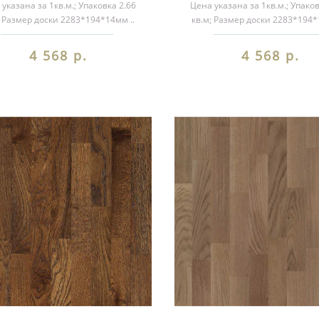
указана за 1кв.м.; Упаковка 2.66
Цена указана за 1кв.м.; Упаков
; Размер доски 2283*194*14мм ..
кв.м; Размер доски 2283*194*
4 568 р.
4 568 р.