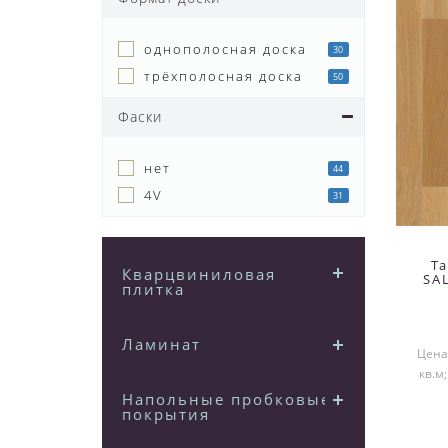
однополосная доска
30
трёхполосная доска
50
Фаски
нет
44
4V
31
T
Кварцвиниловая
SA
плитка
Ламинат
Цена 
кв.м
Напольные пробковые
покрытия