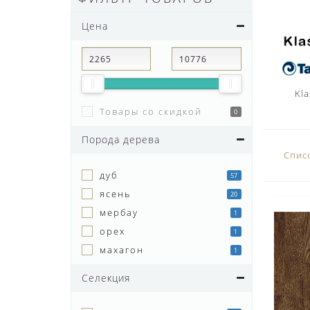
Цена
Kla
Товары со скидкой
0
Порода дерева
Спис
дуб
57
ясень
20
мербау
1
орех
1
махагон
1
Селекция