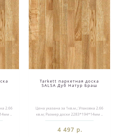
оска
Tarkett паркетная доска
SALSA Дуб Натур Браш
ка 2.66
Цена указана за 1кв.м.; Упаковка 2.66
14мм ..
кв.м; Размер доски 2283*194*14мм ..
4 497 р.