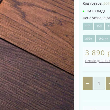
Код товара:
607
НА СКЛАДЕ
Цена указана за 
130
150
1
лофт
рустик
3 890 
НАШЛИ ДЕШЕВЛ