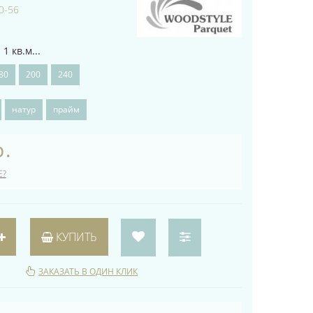
0-56
1 кв.м...
80
200
240
натур
прайм
р.
Е?
КУПИТЬ
ЗАКАЗАТЬ В ОДИН КЛИК