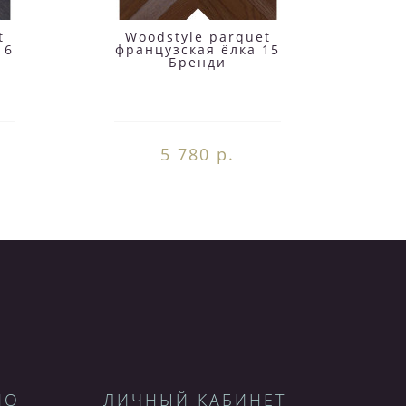
t
Woodstyle parquet
W
16
французская ёлка 15
фр
Бренди
5 780 р.
НО
ЛИЧНЫЙ КАБИНЕТ