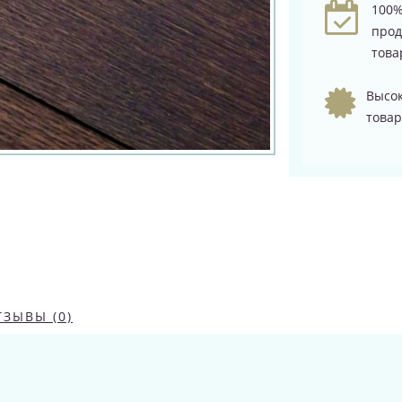
100%
про
това
Высок
товар
ТЗЫВЫ (0)