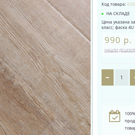
Код товара:
650
НА СКЛАДЕ
Цена указана за
класс; фаска 4U 
990 р.
НАШЛИ ДЕШЕВЛ
100%
про
това