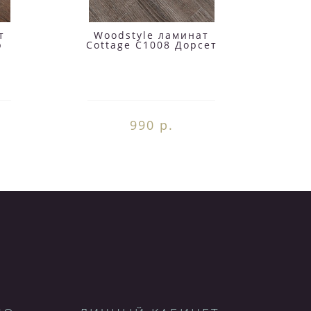
т
Woodstyle ламинат
W
р
Cottage C1008 Дорсет
Cott
990 р.