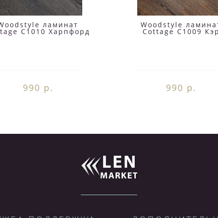
Woodstyle ламинат
Woodstyle ламина
ttage C1010 Харпфорд
Cottage C1009 Кэ
990 р.
990 р.