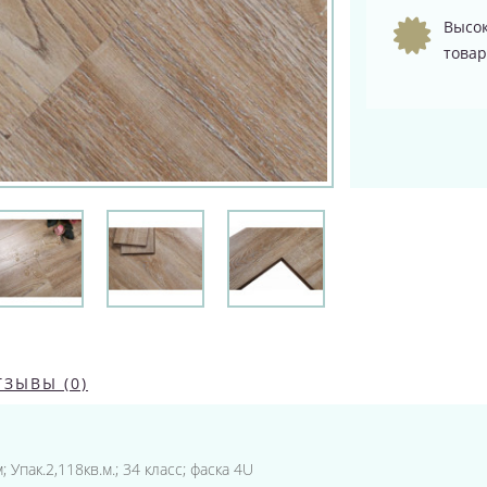
Высок
товар
ТЗЫВЫ (0)
 Упак.2,118кв.м.; 34 класс; фаска 4U