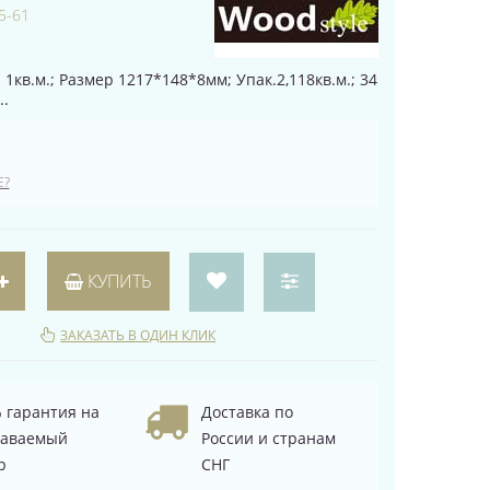
5-61
 1кв.м.; Размер 1217*148*8мм; Упак.2,118кв.м.; 34
..
Е?
КУПИТЬ
ЗАКАЗАТЬ В ОДИН КЛИК
 гарантия на
Доставка по
даваемый
России и странам
р
СНГ