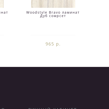
инат
Woodstyle Bravo ламинат
Wood
Дуб сомрсет
965 р.