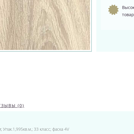
Высок
товар
ТЗЫВЫ (0)
 Упак.1,995кв.м.; 33 класс; фаска 4V