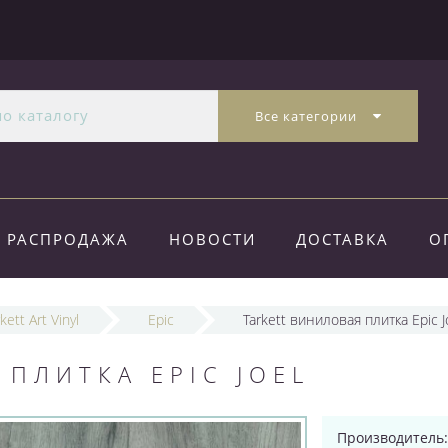
Все категории
РАСПРОДАЖА
НОВОСТИ
ДОСТАВКА
О
kett Art Vinyl
Epic
Tarkett виниловая плитка Epic J
 ПЛИТКА EPIC JOEL
Производитель