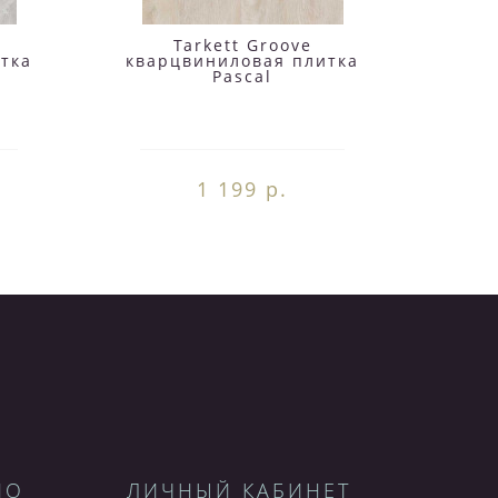
Tarkett Groove
тка
кварцвиниловая плитка
квар
Pascal
1 199 р.
НО
ЛИЧНЫЙ КАБИНЕТ