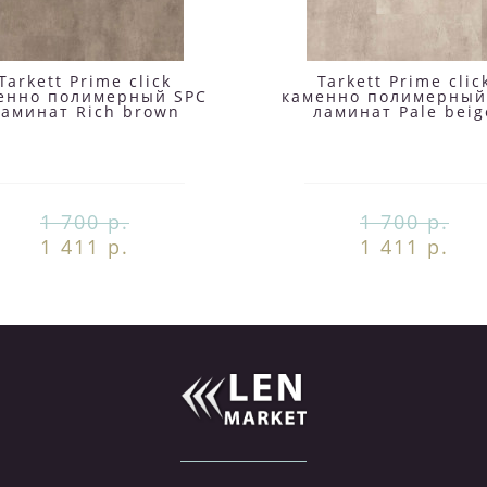
Tarkett Prime click
Tarkett Prime clic
енно полимерный SPC
каменно полимерный
ламинат Rich brown
ламинат Pale beig
1 700 р.
1 700 р.
1 411 р.
1 411 р.