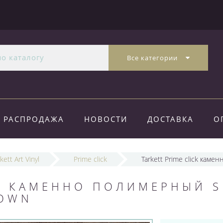
Все категории
РАСПРОДАЖА
НОВОСТИ
ДОСТАВКА
О
kett Art Vinyl
Prime click
Tarkett Prime click кам
CK КАМЕННО ПОЛИМЕРНЫЙ S
ROWN