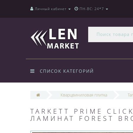
Личный кабинет
ПН-ВС: 24*7
СПИСОК КАТЕГОРИЙ
Кварцвиниловая плитка
Tar
TARKETT PRIME CLI
ЛАМИНАТ FOREST B