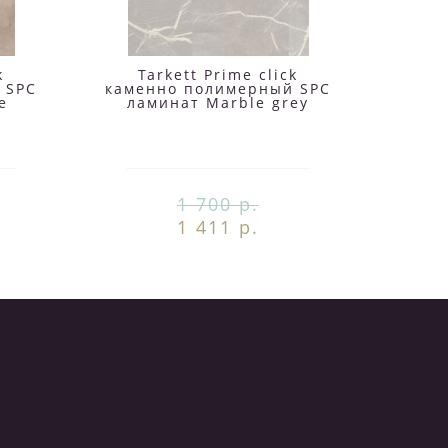
k
Tarkett Prime click
T
 SPC
каменно полимерный SPC
каме
e
ламинат Marble grey
ла
1 700 р.
1 411 р.