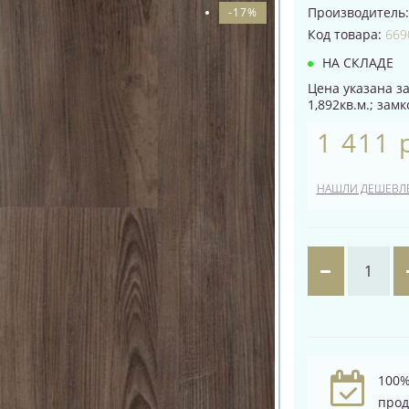
Производитель
-17%
Код товара:
669
НА СКЛАДЕ
Цена указана за
1,892кв.м.; зам
1 411 
НАШЛИ ДЕШЕВЛ
100%
про