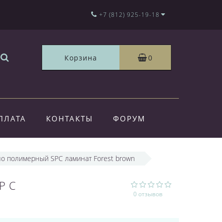
+7 (812) 925-19-18
Корзина
0
ПЛАТА
КОНТАКТЫ
ФОРУМ
енно полимерный SPC ламинат Forest brown
PC
0 отзывов