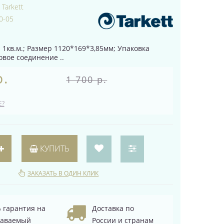
:
Tarkett
0-05
 1кв.м.; Размер 1120*169*3,85мм; Упаковка
ковое соединение ..
р.
1 700 р.
Е?
КУПИТЬ
ЗАКАЗАТЬ В ОДИН КЛИК
 гарантия на
Доставка по
даваемый
России и странам