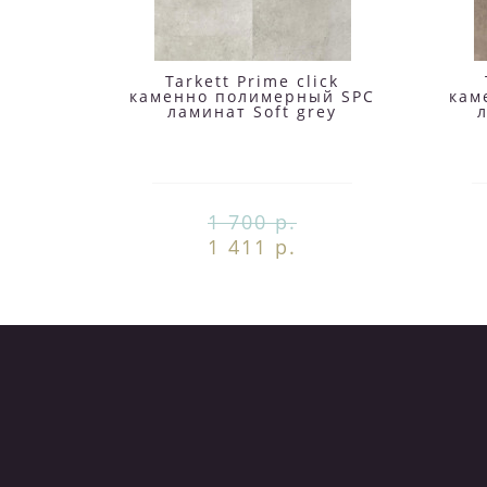
Tarkett Prime click
каменно полимерный SPC
кам
ламинат Soft grey
1 700 р.
1 411 р.