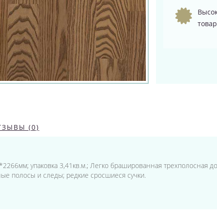
Высок
товар
ТЗЫВЫ (0)
88*2266мм; упаковка 3,41кв.м.; Легко брашированная трехполосная д
ные полосы и следы; редкие сросшиеся сучки.