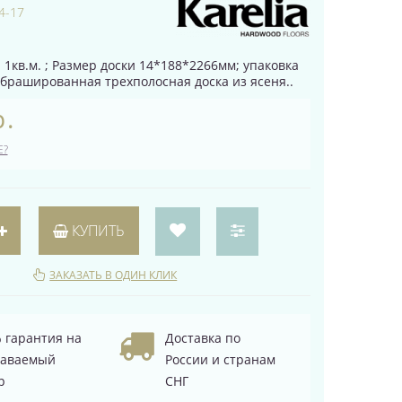
4-17
 1кв.м. ; Размер доски 14*188*2266мм; упаковка
о брашированная трехполосная доска из ясеня..
р.
Е?
КУПИТЬ
ЗАКАЗАТЬ В ОДИН КЛИК
 гарантия на
Доставка по
даваемый
России и странам
р
СНГ