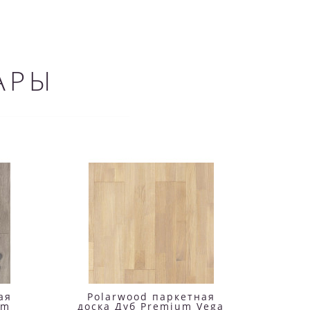
АРЫ
ая
Polarwood паркетная
Po
um
доска Дуб Premium Vega
доск