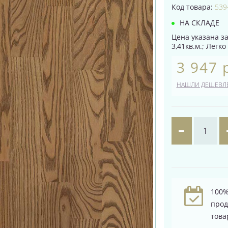
Код товара:
539
НА СКЛАДЕ
Цена указана за
3,41кв.м.; Легк
3 947 
НАШЛИ ДЕШЕВЛ
100%
про
това