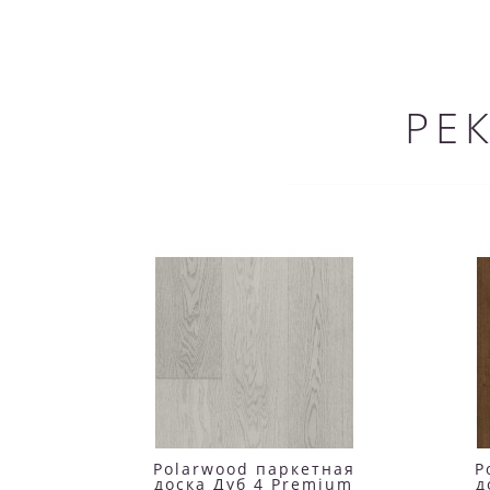
РЕ
Polarwood паркетная
P
доска Дуб 4 Premium
д