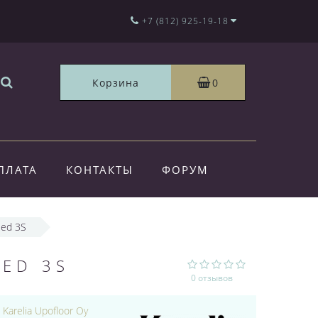
+7 (812) 925-19-18
Корзина
0
ПЛАТА
КОНТАКТЫ
ФОРУМ
led 3S
ED 3S
0 отзывов
:
Karelia Upofloor Oy