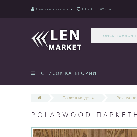
Личный кабинет
ПН-ВС: 24*7
СПИСОК КАТЕГОРИЙ
Паркетная доска
Polarwood
POLARWOOD ПАРКЕТН