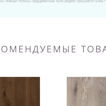
лонь; темные полосы; сердцевинные лучи; редкие сросшиеся сучки; 
КОМЕНДУЕМЫЕ ТОВ