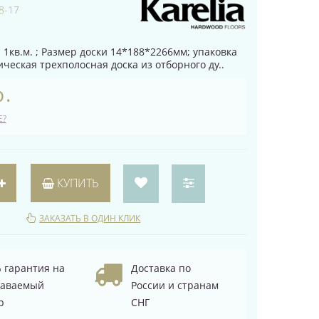
8-17
 1кв.м. ; Размер доски 14*188*2266мм; упаковка
сическая трехполосная доска из отборного ду..
р.
Е?
КУПИТЬ
ЗАКАЗАТЬ В ОДИН КЛИК
 гарантия на
Доставка по
даваемый
России и странам
р
СНГ