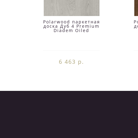
Polarwood паркетная
P
доска Дуб 4 Premium
д
Diadem Oiled
6 463 р.