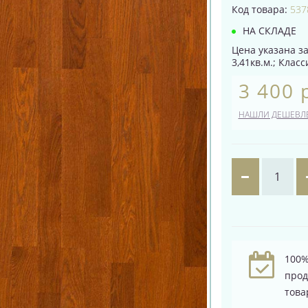
Код товара:
537
НА СКЛАДЕ
Цена указана за
3,41кв.м.; Клас
3 400 
НАШЛИ ДЕШЕВЛ
100%
про
това