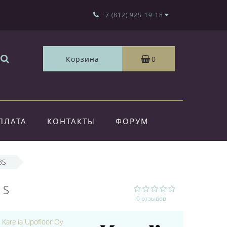
+7 (812) 925-19-18
Корзина
0
ПЛАТА
КОНТАКТЫ
ФОРУМ
3S
3S
0 отзывов
:
Karelia Upofloor Oy