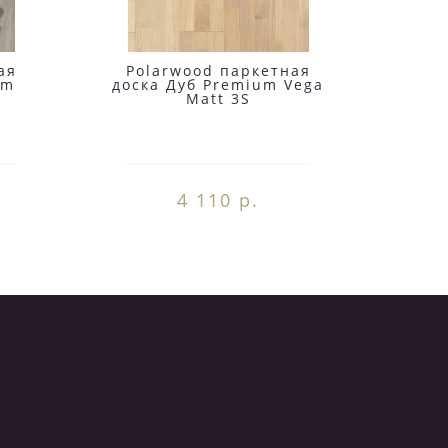
ая
Polarwood паркетная
Po
um
доска Дуб Premium Vega
доск
Matt 3S
4 110 р.