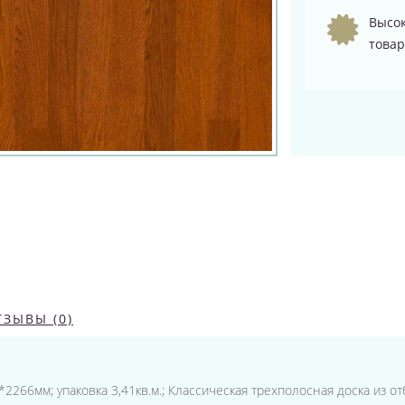
Высок
товар
ТЗЫВЫ (0)
8*2266мм; упаковка 3,41кв.м.; Классическая трехполосная доска из 