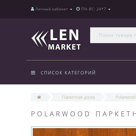
Личный кабинет
ПН-ВС: 24*7
СПИСОК КАТЕГОРИЙ
Паркетная доска
Polarwood
POLARWOOD ПАРКЕТН