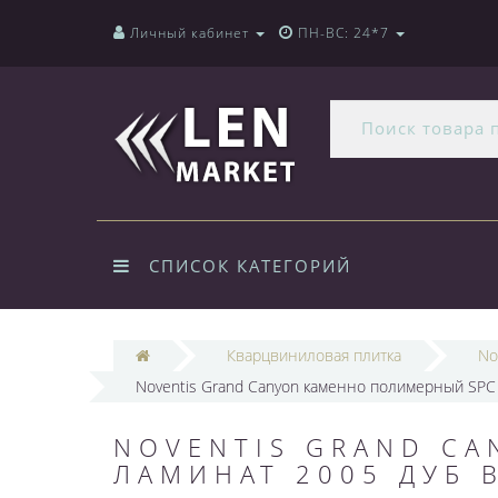
Личный кабинет
ПН-ВС: 24*7
СПИСОК КАТЕГОРИЙ
Кварцвиниловая плитка
No
Noventis Grand Canyon каменно полимерный SPC
NOVENTIS GRAND C
ЛАМИНАТ 2005 ДУБ