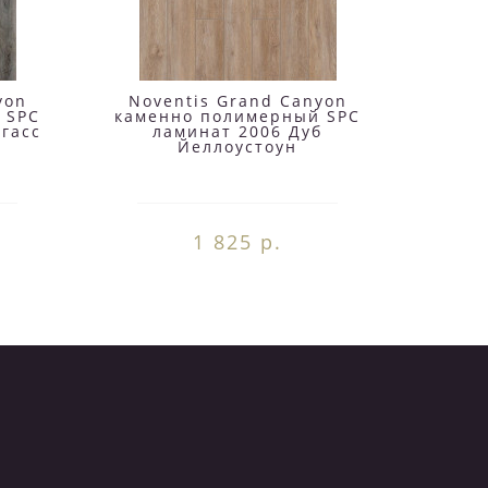
yon
Noventis Grand Canyon
Nov
 SPC
каменно полимерный SPC
каме
гасс
ламинат 2006 Дуб
ламин
Йеллоустоун
1 825 р.