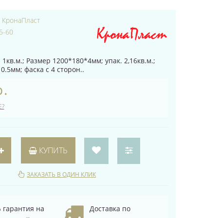
:
КронаПласт
5-60
 1кв.м.; Размер 1200*180*4мм; упак. 2,16кв.м.;
.5мм; фаска с 4 сторон..
р.
Е?
КУПИТЬ
ЗАКАЗАТЬ В ОДИН КЛИК
 гарантия на
Доставка по