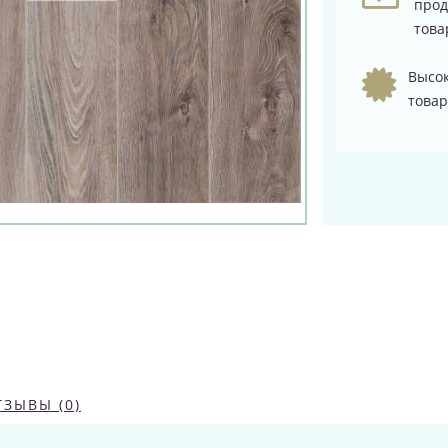
про
това
Высок
товар
ТЗЫВЫ (0)