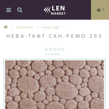
0
Ковролин
Нева Тафт
НЕВА-ТАФТ САН-РЕМО 293
0 отзывов