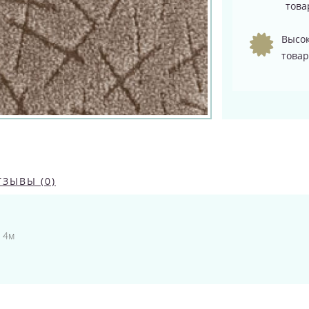
това
Высок
товар
ТЗЫВЫ (0)
и 4м