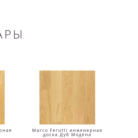
АРЫ
ерная
Marco Ferutti инженерная
Marco
доска Дуб Модена