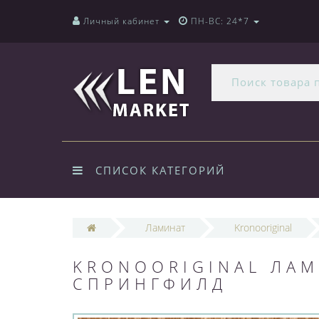
Личный кабинет
ПН-ВС: 24*7
СПИСОК КАТЕГОРИЙ
Ламинат
Kronooriginal
KRONOORIGINAL ЛАМ
СПРИНГФИЛД