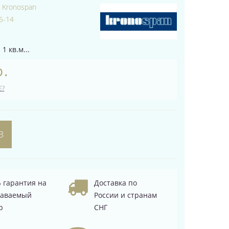
:
Kronospan
6-14
1 кв.м...
р.
Е?
З
 гарантия на
Доставка по
даваемый
России и странам
р
СНГ