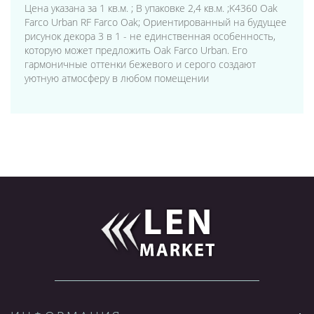
Цена указана за 1 кв.м. ; В упаковке 2,4 кв.м. ;K4360 Oak
Farco Urban RF Farco Oak; Ориентированный на будущее
рисунок декора 3 в 1 - не единственная особенность,
которую может предложить Oak Farco Urban. Его
гармоничные оттенки бежевого и серого создают
уютную атмосферу в любом помещении