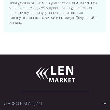
Цена указана за 1 кв.м. ; В упаковке 2,4 кв.м. ;K4370 Oak
Andorra RS Savona; Дуб Андорра имеет удивительно
естественную структуру поверхности, которая
чувствуется точно так же, как и выглядит. Почувствуйте
разницу.
ИНФОРМАЦИЯ