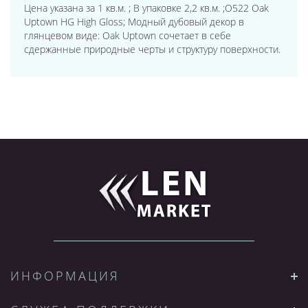
Цена указана за 1 кв.м. ; В упаковке 2,2 кв.м. ;O522 Oak
Uptown HG High Gloss; Модный дубовый декор в
глянцевом виде: Oak Uptown сочетает в себе
сдержанные природные черты и структуру поверхности.
ИНФОРМАЦИЯ