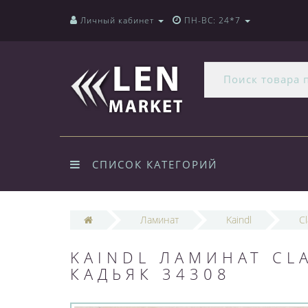
Личный кабинет
ПН-ВС: 24*7
СПИСОК КАТЕГОРИЙ
Ламинат
Kaindl
C
KAINDL ЛАМИНАТ CL
КАДЬЯК 34308