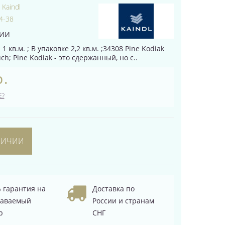
:
Kaindl
4-38
ЧИИ
1 кв.м. ; В упаковке 2,2 кв.м. ;34308 Pine Kodiak
ch; Pine Kodiak - это сдержанный, но с..
р.
Е?
ЛИЧИИ
 гарантия на
Доставка по
даваемый
России и странам
р
СНГ