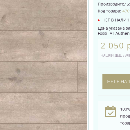
Производитель
Код товара:
470
НЕТ В НАЛИ
Цена указана за 
Fossil AT Authe
2 050 
НАШЛИ ДЕШЕВЛ
НЕТ В НА
100%
про
това