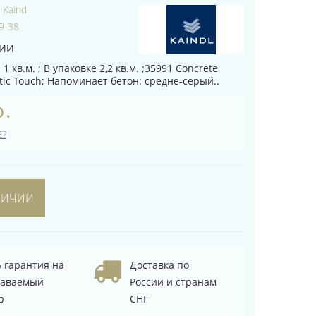
:
Kaindl
9-38
ЧИИ
1 кв.м. ; В упаковке 2,2 кв.м. ;35991 Concrete
ntic Touch; Напоминает бетон: средне-серый..
р.
Е?
ЛИЧИИ
 гарантия на
Доставка по
даваемый
России и странам
р
СНГ