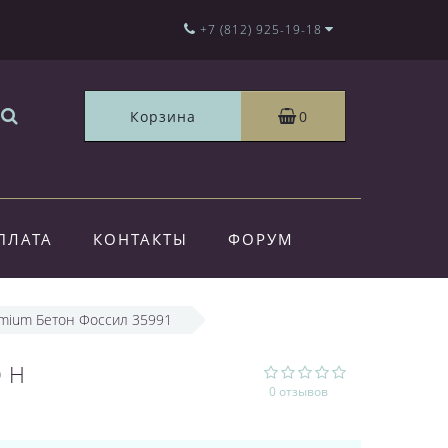
+7 (812) 925-19-18
Корзина
0
ПЛАТА
КОНТАКТЫ
ФОРУМ
remium Бетон Фоссил 35991
ОН
0 отзывов