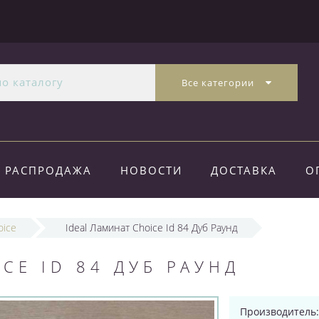
Все категории
РАСПРОДАЖА
НОВОСТИ
ДОСТАВКА
О
oice
Ideal Ламинат Choice Id 84 Дуб Раунд
CE ID 84 ДУБ РАУНД
Производитель