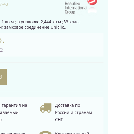
7-43
1 кв.м.; в упаковке 2,444 кв.м.;33 класс
; замковое соединение Uniclic..
р.
Е?
З
 гарантия на
Доставка по
даваемый
России и странам
р
СНГ
ое качество
Круглосуточный