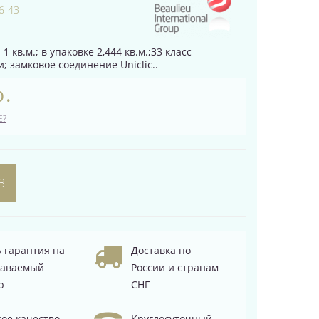
6-43
1 кв.м.; в упаковке 2,444 кв.м.;33 класс
; замковое соединение Uniclic..
р.
Е?
З
 гарантия на
Доставка по
даваемый
России и странам
р
СНГ
ое качество
Круглосуточный