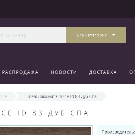
Все категории
РАСПРОДАЖА
НОВОСТИ
ДОСТАВКА
О
oice
Ideal Ламинат Choice Id 83 Дуб Спа
CE ID 83 ДУБ СПА
Производитель