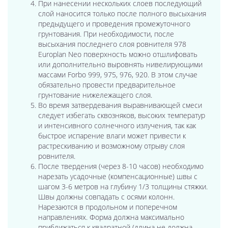
При нанесении нескольких слоев последующий
слой наносится только после полного высыхания
предыдущего и проведения промежуточного
грунтования. При необходимости, после
высыхания последнего слоя ровнителя 978
Europlan Neo поверхность можно отшлифовать
или дополнительно выровнять нивелирующими
массами Forbo 999, 975, 976, 920. В этом случае
обязательно провести предварительное
грунтование нижележащего слоя.
Во время затвердевания выравнивающей смеси
следует избегать сквозняков, высоких температур
и интенсивного солнечного излучения, так как
быстрое испарение влаги может привести к
растрескиванию и возможному отрыву слоя
ровнителя.
После твердения (через 8-10 часов) необходимо
нарезать усадочные (компенсационные) швы с
шагом 3-6 метров на глубину 1/3 толщины стяжки.
Швы должны совпадать с осями колонн.
Нарезаются в продольном и поперечном
направлениях. Форма должна максимально
приближаться к квадратной (длина не должна