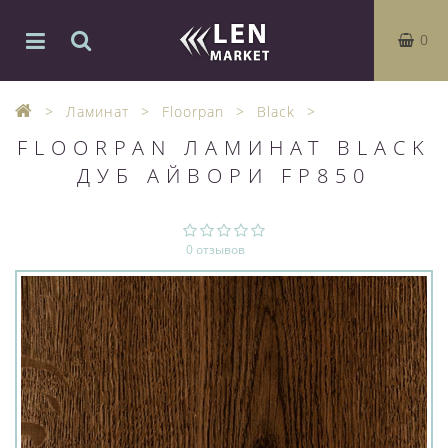
0
Ламинат
Floorpan
Black
FLOORPAN ЛАМИНАТ BLACK
ДУБ АЙВOРИ FP850
0 отзывов