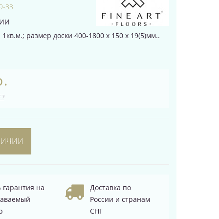
9-33
ЧИИ
1кв.м.; размер доски 400-1800 х 150 х 19(5)мм..
р.
Е?
ЛИЧИИ
 гарантия на
Доставка по
даваемый
России и странам
р
СНГ