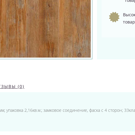
това
Высок
товар
ТЗЫВЫ (0)
м; упаковка 2,16кв.м.; замковое соединение, фаска с 4 сторон; 33кл