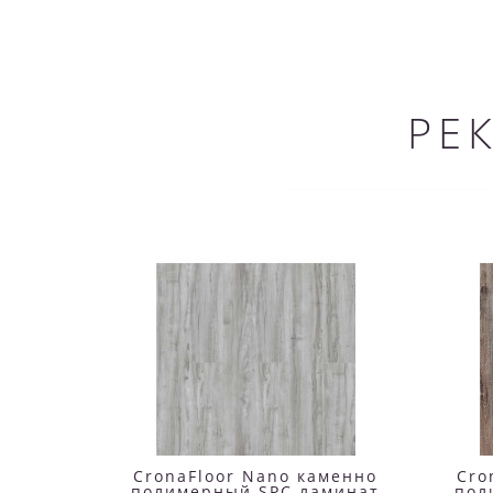
РЕ
CronaFloor Nano каменно
Cro
полимерный SPC ламинат
пол