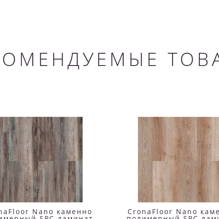
КОМЕНДУЕМЫЕ ТОВ
naFloor Nano каменно
CronaFloor Nano кам
имерный SPC ламинат
полимерный SPC лам