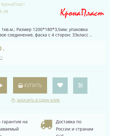
:
КронаПласт
8-48
 1кв.м.; Размер 1200*180*3,5мм; упаковка
вое соединение, фаска с 4 сторон; 33класс ..
р.
Е?
КУПИТЬ
ЗАКАЗАТЬ В ОДИН КЛИК
 гарантия на
Доставка по
даваемый
России и странам