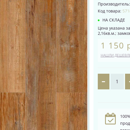
Производитель
Код товара:
571
НА СКЛАДЕ
Цена указана за
2,16кв.м.; замко
1 150 
НАШЛИ ДЕШЕВЛ
100%
про