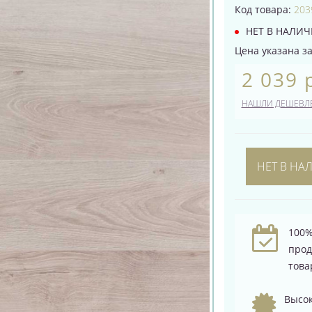
Код товара:
203
НЕТ В НАЛИ
Цена указана за 
2 039 
НАШЛИ ДЕШЕВЛ
НЕТ В НА
100%
про
това
Высок