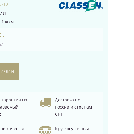
9-13
ЧИИ
1 кв.м. ..
р.
Е?
ЛИЧИИ
 гарантия на
Доставка по
даваемый
России и странам
р
СНГ
ое качество
Круглосуточный