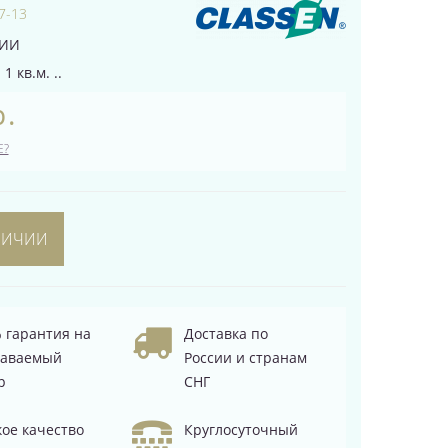
7-13
ЧИИ
1 кв.м. ..
р.
Е?
ЛИЧИИ
 гарантия на
Доставка по
даваемый
России и странам
р
СНГ
ое качество
Круглосуточный