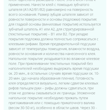
применению. Нанести клей с помощью зубчатого
шпателя (А1/А2/В1/В2) равномерно на поверхность
всего основания. Размер зубцов шпателя зависит от
ровности поверхности и основы (подложки) покрытия:
для гладкой основы (виниловые покрытия) используется
зубчатый шпатель А1 или А2, для структурированной
(текстильные покрытия) – B1 или В2. При укладке
покрытия подложка должна полностью соприкасаться с
клеевыми рифами. Время предварительной подсушки
зависит от температуры помещения, влажности воздуха,
ровности основания и количества нанесенного клея.
Напольное покрытие укладывается во влажное клеевое
поле. При приклеивании текстильных покрытий без
наполнителей необходимо выдержать время подсушки
ок. 20 мин., в остальных случаях время подсушки ок. 10-
20 мин. (до начала образования пленки). Готовность
клея определяется визуально, легким сдвигом клеевых
рифов пальцем руки – рифы должны сдвигаться, при
этом не должны смазываться их границы. Уложенное
напольное покрытие необходимо прижать путем
приглаживания или с помощью прикаточного валика
(весом 30-50 кг), особенно в области швов. Через 30 -